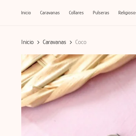
Skip
to
Inicio
Caravanas
Collares
Pulseras
Religioso
main
content
Inicio
Caravanas
Coco