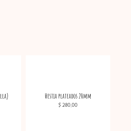
 hay productos en el carrito.
Go To Shop
lla)
Hestia plateados 20mm
$
280,00