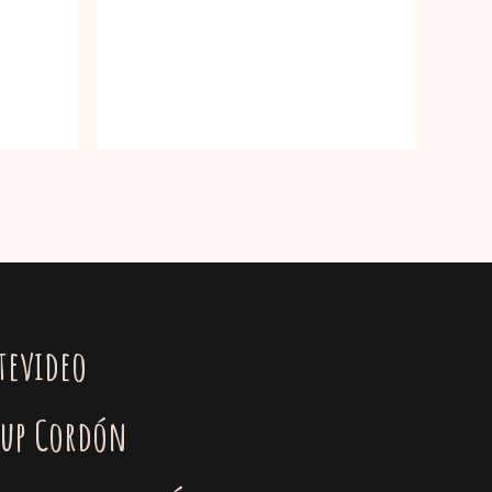
tevideo
 up Cordón