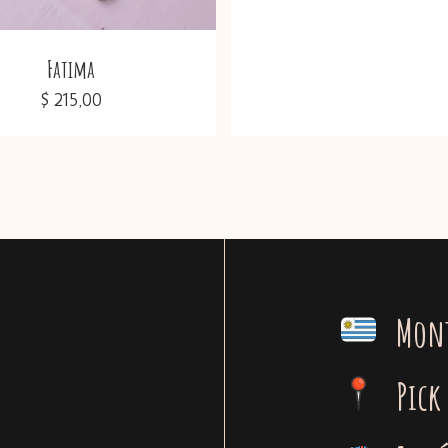
Fatima
$
215,00
Mon
Pick