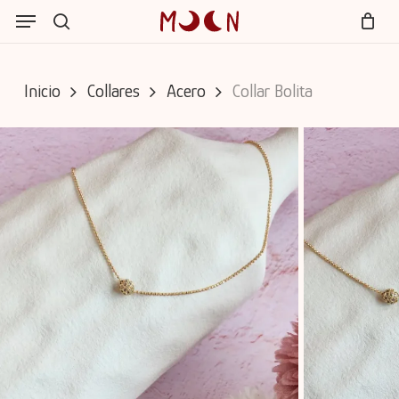
Skip
Menu
Menu
to
search
Cart
Close
main
Cart
content
Inicio
Collares
Acero
Collar Bolita