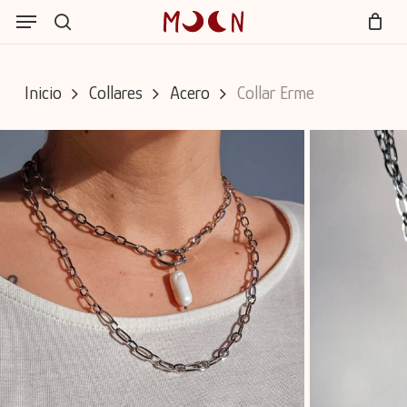
Skip
Menu
Menu
to
search
Cart
Close
main
Cart
content
Inicio
Collares
Acero
Collar Erme