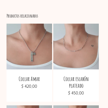
Productos relacionados
No hay productos en el
carrito.
Go To Shop
Collar Amar
Collar eslabón
plateado
$
420,00
$
450,00