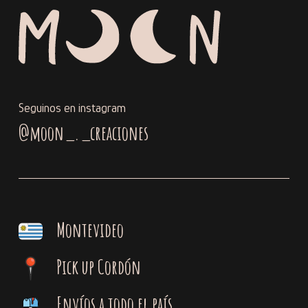
Seguinos en instagram
@moon_._creaciones
Montevideo
Pick up Cordón
Envíos a todo el país
Subtotal:
$
0,00