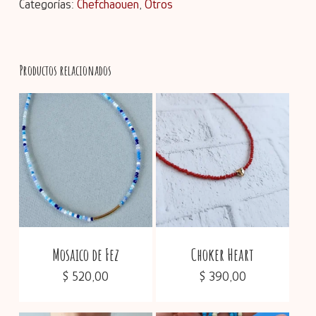
Categorías:
Chefchaouen
,
Otros
Productos relacionados
No hay productos en el
carrito.
Go To Shop
Mosaico de Fez
Choker Heart
$
520,00
$
390,00