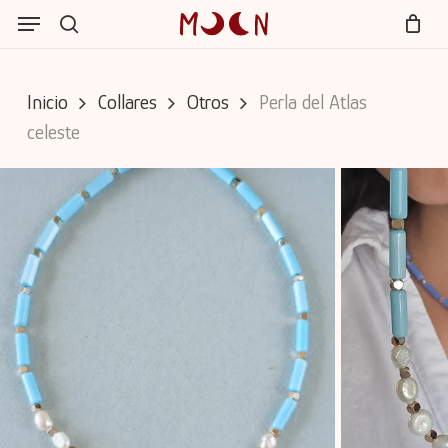
Skip
Menu
Menu
to
search
Cart
Close
main
Cart
content
Inicio
Collares
Otros
Perla del Atlas
celeste