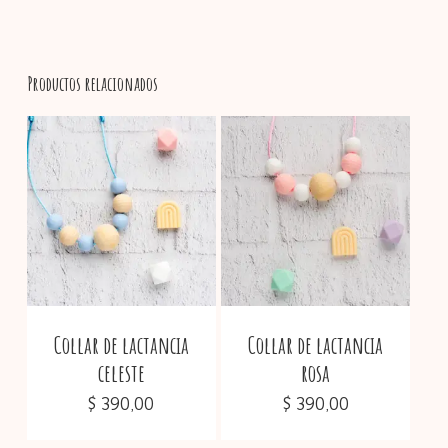
Productos relacionados
No hay productos en el
carrito.
Go To Shop
Collar de lactancia
Collar de lactancia
celeste
rosa
$
390,00
$
390,00