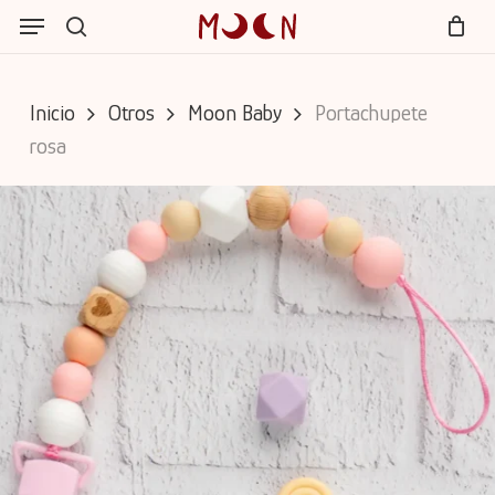
Skip
Menu
Menu
to
search
Cart
Close
main
Cart
content
Inicio
Otros
Moon Baby
Portachupete
rosa