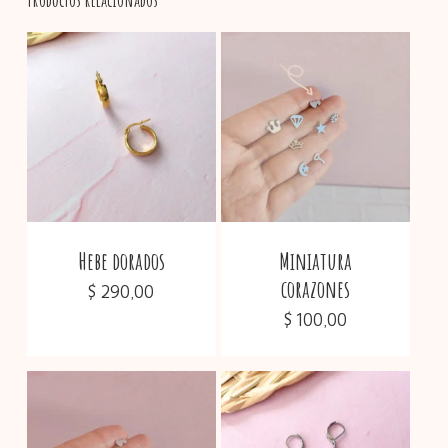
No hay productos en el
carrito.
Go To Shop
Hebe dorados
Miniatura
corazones
$
290,00
$
100,00