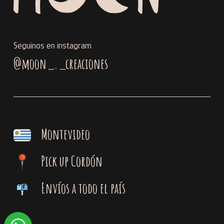
Seguinos en instagram
@moon_._creaciones
Montevideo
Pick up Cordón
Envíos a todo el país
Subtotal:
$
0,00
Ver Carrito
Finalizar Compra