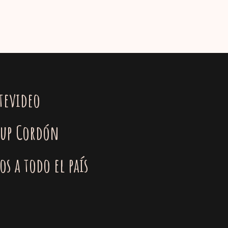
tevideo
 up Cordón
os a todo el país