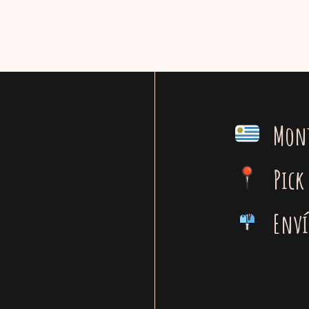
Mon
Pick
Enví