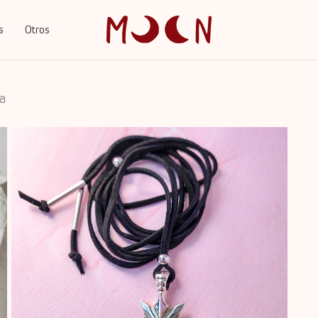
s
Otros
Cart
ha