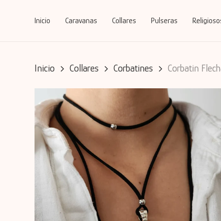
Skip
to
Inicio
Caravanas
Collares
Pulseras
Religioso
main
content
Inicio
Collares
Corbatines
Corbatin Flec