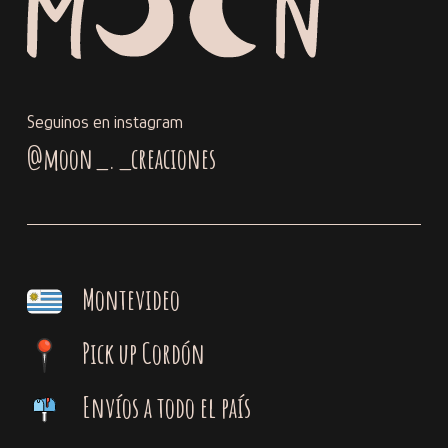
Seguinos en instagram
@moon_._creaciones
Montevideo
Pick up Cordón
Envíos a todo el país
Subtotal:
$
0,00