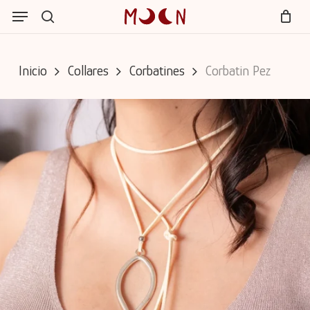
Skip
Menu
Menu
to
search
Cart
Close
main
Cart
content
Inicio
Collares
Corbatines
Corbatin Pez