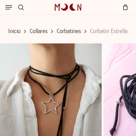
Skip
Menu
Menu
to
search
Cart
Close
main
Cart
content
Inicio
Collares
Corbatines
Corbatin Estrella