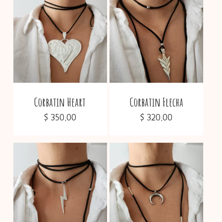
No hay productos en el
carrito.
Corbatin Heart
Corbatin Flecha
Go To Shop
$
350,00
$
320,00